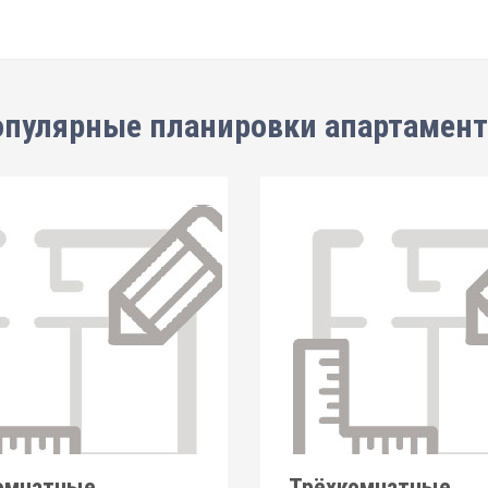
пулярные планировки апартамен
омнатные
Трёхкомнатные