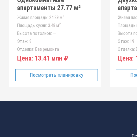
апартаменты 27.77 м²
апарта
2
Жилая площадь:
24.29 м
Жилая пл
2
Площадь кухни:
3.48 м
Площадь к
Высота потолков:
—
Высота п
Этаж:
8
Этаж:
19
Отделка:
Без ремонта
Отделка:
Б
Цена:
13.41 млн ₽
Цена:
1
Посмотреть планировку
По
Ос