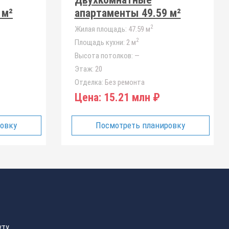
 м²
апартаменты 49.59 м²
2
Жилая площадь:
47.59 м
2
Площадь кухни:
2 м
Высота потолков:
—
Этаж:
20
Отделка:
Без ремонта
Цена:
15.21 млн ₽
ровку
Посмотреть планировку
уту