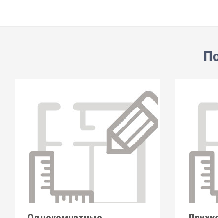
По
Однокомнатные
Двухк