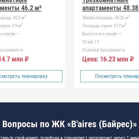
менты 46.2 м²
апартаменты 48.38
2
2
ощадь:
42.3 м
Жилая площадь:
45.26 м
2
2
ухни:
3.9 м
Площадь кухни:
3.12 м
отолков:
—
Высота потолков:
—
Этаж:
17
ез ремонта
Отделка:
Без ремонта
4.7 млн ₽
Цена:
16.23 млн ₽
смотреть планировку
Посмотреть плани
Вопросы по ЖК «B'aires (Байрес)»
тавьте свой номер телефона и специалист перезвонит через 1 мин