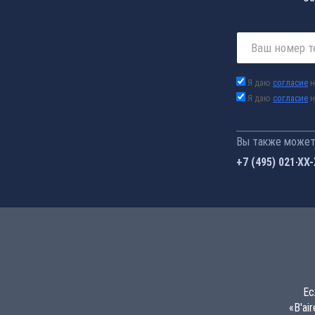
Я даю
согласие
н
Я даю
согласие
н
Вы также можете
+7 (495) 021-41
Ес
«B'ai